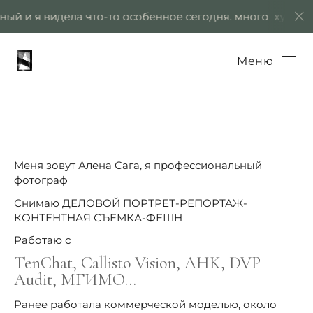
Verification: e8ef48555047497a
 и я видела что-то особенное сегодня. много художеств
Меню
Меня зовут Алена Сага, я профессиональный
фотограф
Снимаю ДЕЛОВОЙ ПОРТРЕТ-РЕПОРТАЖ-
КОНТЕНТНАЯ СЪЕМКА-ФЕШН
Работаю с
TenChat, Callisto Vision, AHK, DVP
Audit, МГИМО…
Ранее работала коммерческой моделью, около