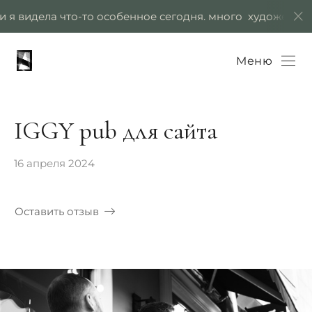
Verification: e8ef48555047497a
идела что-то особенное сегодня. много художественных 
Меню
IGGY pub для сайта
16 апреля 2024
Оставить отзыв